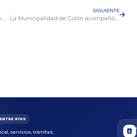
SIGUIENTE
Colón conmemoró el 216° aniversario de la Prefectura Naval Argentina
La Municipalidad de Colón acompañó la renovación de autoridades del Rotary Club
 ENTRE RÍOS
cal, servicios, trámites,