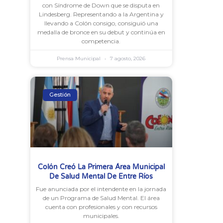
con Síndrome de Down que se disputa en
Lindesberg. Representando a la Argentina y
llevando a Colón consigo, consiguió una
medalla de bronce en su debut y continúa en
competencia.
Prensa Municipal
7 agosto, 2026
Gestión
Colón Creó La Primera Área Municipal
De Salud Mental De Entre Ríos
Fue anunciada por el intendente en la jornada
de un Programa de Salud Mental. El área
cuenta con profesionales y con recursos
municipales.