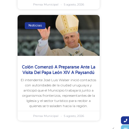
Prensa Municipal
5 agosto, 2026
Noticias
Colón Comenzó A Prepararse Ante La
Visita Del Papa León XIV A Paysandú
El intendente José Luis Walser inició contactos
con autoridades de la ciudad uruguaya y
anticipó que el Municipio trabajará junto a
organismos fronterizos, representantes de la
Iglesia y el sector turístico para recibir a
quienes se trasladen hacia la región.
Prensa Municipal
5 agosto, 2026