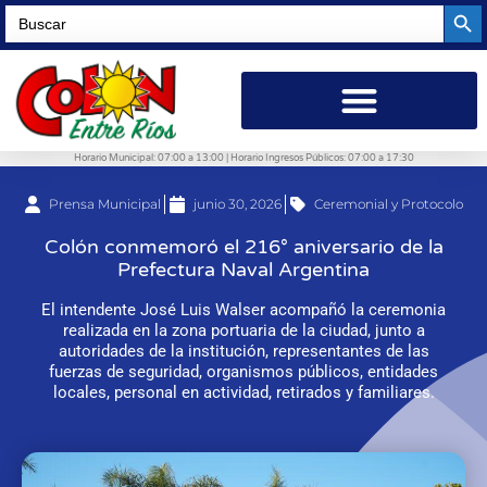
Searc
Search
for:
Horario Municipal: 07:00 a 13:00 | Horario Ingresos Públicos: 07:00 a 17:30
Prensa Municipal
junio 30, 2026
Ceremonial y Protocolo
Colón conmemoró el 216° aniversario de la
Prefectura Naval Argentina
El intendente José Luis Walser acompañó la ceremonia
realizada en la zona portuaria de la ciudad, junto a
autoridades de la institución, representantes de las
fuerzas de seguridad, organismos públicos, entidades
locales, personal en actividad, retirados y familiares.