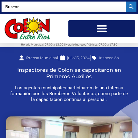
Searc
Search
for:
Horario Municipal: 07:00 a 13:00 | Horario Ingresos Públicos: 07:00 a 17:30
Prensa Municipal
julio 15, 2024
Inspección
Inspectores de Colón se capacitaron en
Primeros Auxilios
Los agentes municipales participaron de una intensa
formación con los Bomberos Voluntarios, como parte de
la capacitación continua al personal.