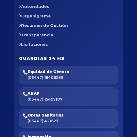
Autoridades
Organigrama
Resumen de Gestión
Transparencia
Licitaciones
GUARDIAS 24 HS
Equidad de Género
(03447) 15406239
ANAF
(03447) 15497187
Obras Sanitarias
(03447) 421627
Inspección