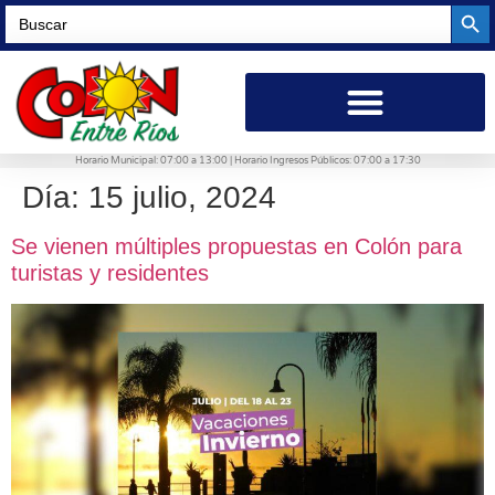
Searc
Search
for:
Horario Municipal: 07:00 a 13:00 | Horario Ingresos Públicos: 07:00 a 17:30
Día:
15 julio, 2024
Se vienen múltiples propuestas en Colón para
turistas y residentes