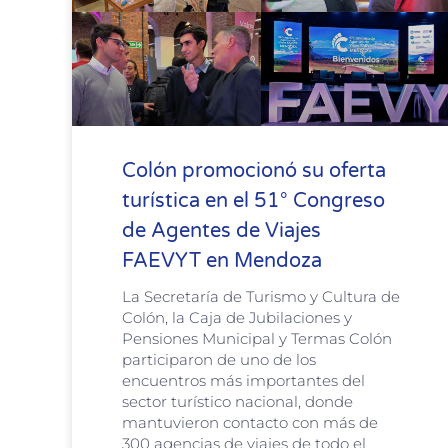
Colón promocionó su oferta
turística en el 51° Congreso
de Agentes de Viajes
FAEVYT en Mendoza
La Secretaría de Turismo y Cultura de
Colón, la Caja de Jubilaciones y
Pensiones Municipal y Termas Colón
participaron de uno de los
encuentros más importantes del
sector turístico nacional, donde
mantuvieron contacto con más de
300 agencias de viajes de todo el