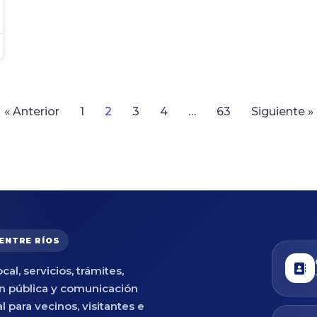
« Anterior
1
2
3
4
…
63
Siguiente »
 ENTRE RÍOS
cal, servicios, trámites,
n pública y comunicación
al para vecinos, visitantes e