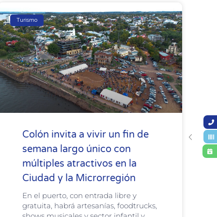
Turismo
Colón invita a vivir un fin de
semana largo único con
múltiples atractivos en la
Ciudad y la Microrregión
En el puerto, con entrada libre y
gratuita, habrá artesanías, foodtrucks,
shows musicales y sector infantil y