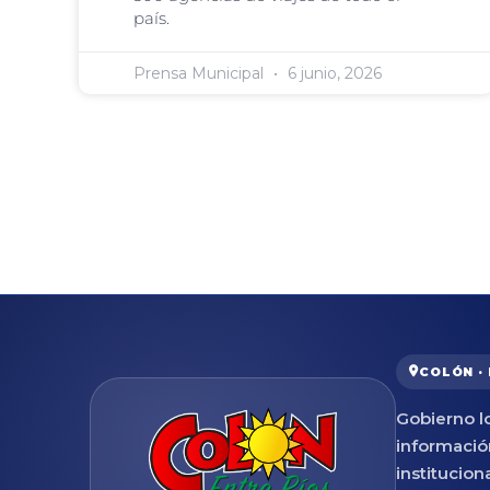
país.
Prensa Municipal
6 junio, 2026
COLÓN ·
Gobierno lo
informació
institucion