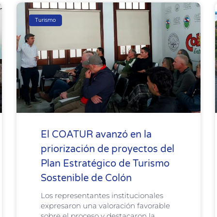
Turismo
El COATUR avanzó en la
priorización de proyectos del
Plan Estratégico de Turismo
Sostenible de Colón
Los representantes institucionales
expresaron una valoración favorable
sobre el proceso y destacaron la