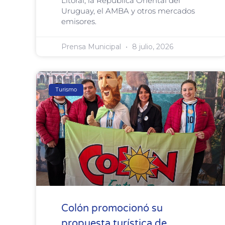
Litoral, la República Oriental del
Uruguay, el AMBA y otros mercados
emisores.
Prensa Municipal
8 julio, 2026
Turismo
Colón promocionó su
propuesta turística de