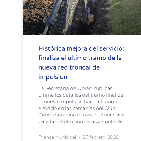
Histórica mejora del servicio:
finaliza el último tramo de la
nueva red troncal de
impulsión
La Secretaría de Obras Públicas
ultima los detalles del tramo final de
la nueva impulsión hacia el tanque
elevado en las cercanías del Club
Defensores, una infraestructura clave
para la distribución de agua potable.
Prensa Municipal
27 febrero, 2026