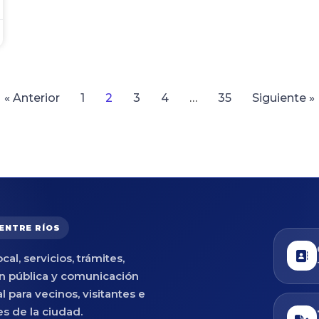
« Anterior
1
2
3
4
…
35
Siguiente »
 ENTRE RÍOS
cal, servicios, trámites,
n pública y comunicación
al para vecinos, visitantes e
es de la ciudad.