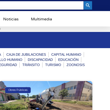
Search Button
Noticias
Multimedia
0
A
CAJA DE JUBILACIONES
CAPITAL HUMANO
LLO HUMANO
DISCAPACIDAD
EDUCACIÓN
EGURIDAD
TRÁNSITO
TURISMO
ZOONOSIS
Obras Públicas