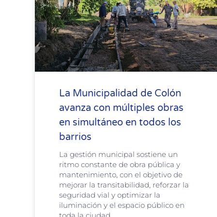
La Municipalidad de Colón
avanza con múltiples obras
en simultáneo en todos los
barrios
La gestión municipal sostiene un
ritmo constante de obra pública y
mantenimiento, con el objetivo de
mejorar la transitabilidad, reforzar la
seguridad vial y optimizar la
iluminación y el espacio público en
toda la ciudad.