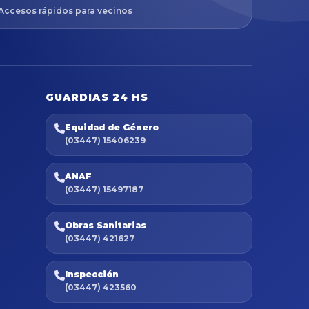
Accesos rápidos para vecinos
GUARDIAS 24 HS
Equidad de Género
(03447) 15406239
ANAF
(03447) 15497187
Obras Sanitarias
(03447) 421627
Inspección
(03447) 423560