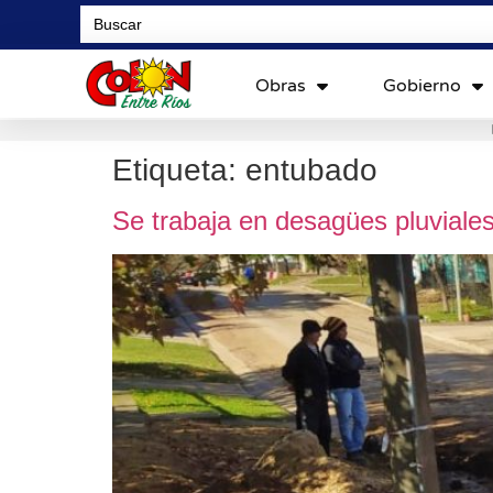
Search
for:
Obras
Gobierno
Etiqueta:
entubado
Se trabaja en desagües pluviale