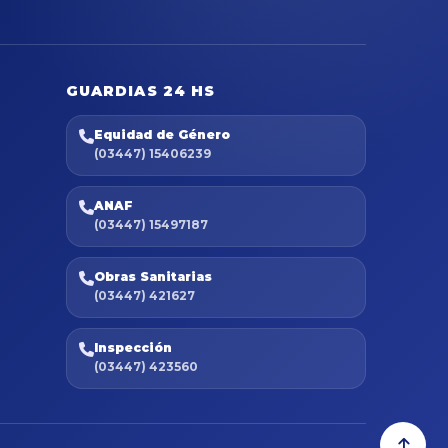
GUARDIAS 24 HS
Equidad de Género
(03447) 15406239
ANAF
(03447) 15497187
Obras Sanitarias
(03447) 421627
Inspección
(03447) 423560