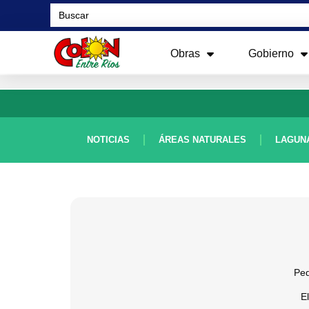
Search
for:
Obras
Gobierno
NOTICIAS
ÁREAS NATURALES
LAGUN
Ped
E