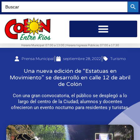
Searc
Search
for:
Horario Municipal: 07:00 a 13:00 | Horario Ingresos Públicos: 07:00 a 17:30
Prensa Municipal
septiembre 28, 2022
Turismo
Una nueva edición de “Estatuas en
Movimiento” se desarrolló en calle 12 de abril
de Colón
Con una gran convocatoria, el público se desplegó a lo
largo del centro de la Ciudad; alumnos y docentes
ofrecieron un evento nocturno para residentes y turistas.