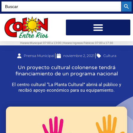
Searc
Search
for:
Horario Municipal: 07:00 a 13:00 | Horario Ingresos Públicos: 07:00 a 17:30
Prensa Municipal
noviembre 2, 2021
Cultura
Un proyecto cultural colonense tendrá
financiamiento de un programa nacional
El centro cultural “La Planta Cultural” abrirá al público y
recibió apoyo económico para su equipamiento.