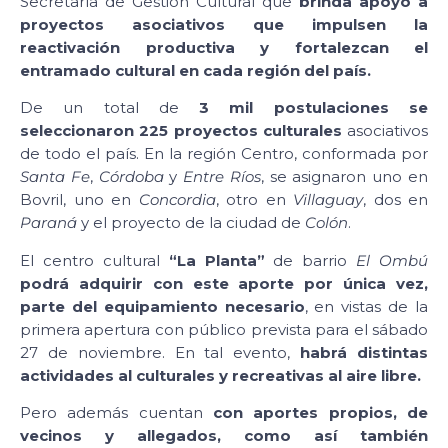
Secretaría de Gestión Cultural que
brinda apoyo a
proyectos asociativos que impulsen la
reactivación productiva y fortalezcan el
entramado cultural en cada región del país.
De un total de
3 mil postulaciones se
seleccionaron 225 proyectos culturales
asociativos
de todo el país. En la región Centro, conformada por
Santa Fe
,
Córdoba
y
Entre Ríos
, se asignaron uno en
Bovril, uno en
Concordia
, otro en
Villaguay
, dos en
Paraná
y el proyecto de la ciudad de
Colón
.
El centro cultural
“La Planta”
de barrio
El Ombú
podrá adquirir con este aporte por única vez,
parte del equipamiento necesario
, en vistas de la
primera apertura con público prevista para el sábado
27 de noviembre. En tal evento,
habrá distintas
actividades al culturales y recreativas al aire libre.
Pero además cuentan
con aportes propios, de
vecinos y allegados, como así también