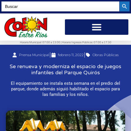
Searc
Search
for:
Horario Municipal: 07:00 a 13:00 | Horario Ingresos Públicos: 07:00 a 17:30
Prensa Municipal
febrero 11, 2022
Obras Públicas
Se renueva y moderniza el espacio de juegos
infantiles del Parque Quirós
El equipamiento se instala esta semana en el predio del
parque, donde además siguió habilitado el espacio para
las familias y los niños.