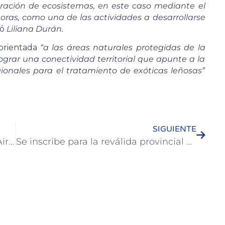
uración de ecosistemas, en este caso mediante el
soras, como una de las actividades a desarrollarse
ló
Liliana Durán.
á orientada
“a las áreas naturales protegidas de la
grar una conectividad territorial que apunte a la
gionales para el tratamiento de exóticas leñosas”
SIGUIENTE
José Luis Walser realizó en Buenos Aires gestiones con el Ministro Lammens y con el Gobernador Bordet
Se inscribe para la reválida provincial y para trabajar de guardavidas en Colón durante la temporada