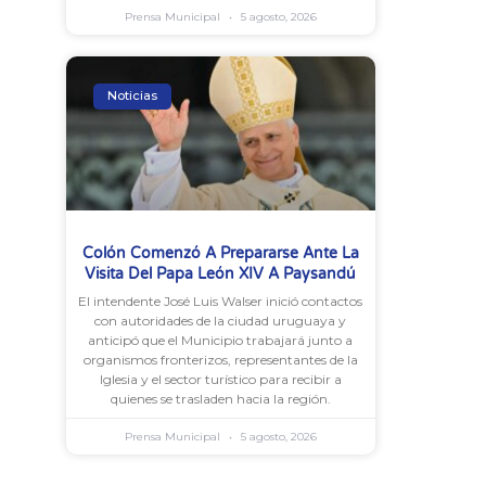
Prensa Municipal
5 agosto, 2026
Noticias
Colón Comenzó A Prepararse Ante La
Visita Del Papa León XIV A Paysandú
El intendente José Luis Walser inició contactos
con autoridades de la ciudad uruguaya y
anticipó que el Municipio trabajará junto a
organismos fronterizos, representantes de la
Iglesia y el sector turístico para recibir a
quienes se trasladen hacia la región.
Prensa Municipal
5 agosto, 2026