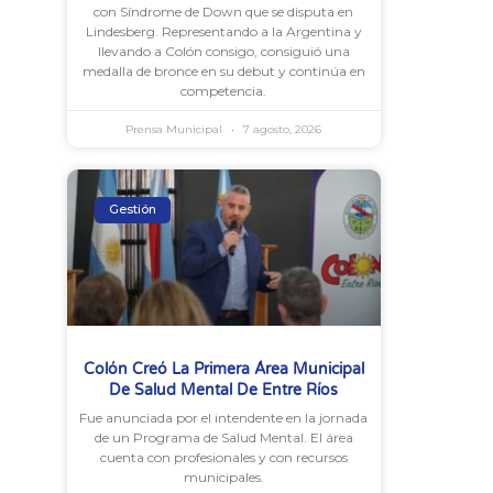
con Síndrome de Down que se disputa en
Lindesberg. Representando a la Argentina y
llevando a Colón consigo, consiguió una
medalla de bronce en su debut y continúa en
competencia.
Prensa Municipal
7 agosto, 2026
Gestión
Colón Creó La Primera Área Municipal
De Salud Mental De Entre Ríos
Fue anunciada por el intendente en la jornada
de un Programa de Salud Mental. El área
cuenta con profesionales y con recursos
municipales.