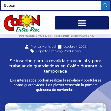
Searc
Search
for:
Horario Municipal: 07:00 a 13:00 | Horario Ingresos Públicos: 07:00 a 17:30
Prensa Municipal
octubre 4, 2022
Deporte
,
Empleo y Producción
Se inscribe para la reválida provincial y para
trabajar de guardavidas en Colón durante la
temporada
Los interesados podrán realizar la reválida y postularse
como guardavidas. Los plazos vencerán la primera
quincena de noviembre.