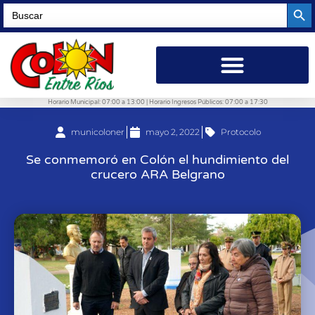
Searc
Search
for:
Horario Municipal: 07:00 a 13:00 | Horario Ingresos Públicos: 07:00 a 17:30
municoloner
mayo 2, 2022
Protocolo
Se conmemoró en Colón el hundimiento del
crucero ARA Belgrano