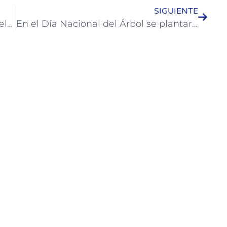
SIGUIENTE
El Museo Provincial Molino Forclaz celebró su décimo aniversario
En el Día Nacional del Árbol se plantaron ejemplares junto a estudiantes de Colón