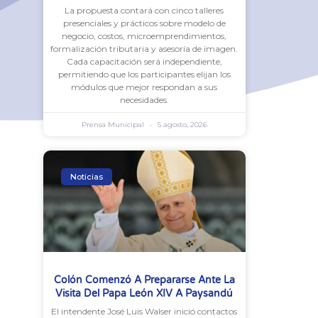
La propuesta contará con cinco talleres
presenciales y prácticos sobre modelo de
negocio, costos, microemprendimientos,
formalización tributaria y asesoría de imagen.
Cada capacitación será independiente,
permitiendo que los participantes elijan los
módulos que mejor respondan a sus
necesidades.
Prensa Municipal
5 agosto, 2026
Noticias
Colón Comenzó A Prepararse Ante La
Visita Del Papa León XIV A Paysandú
El intendente José Luis Walser inició contactos