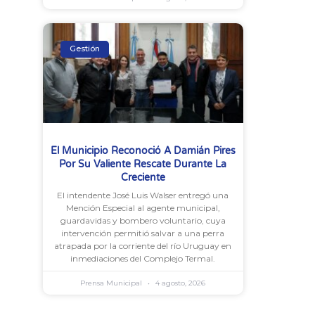
Gestión
El Municipio Reconoció A Damián Pires
Por Su Valiente Rescate Durante La
Creciente
El intendente José Luis Walser entregó una
Mención Especial al agente municipal,
guardavidas y bombero voluntario, cuya
intervención permitió salvar a una perra
atrapada por la corriente del río Uruguay en
inmediaciones del Complejo Termal.
Prensa Municipal
4 agosto, 2026