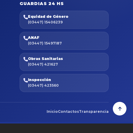
GUARDIAS 24 HS
Equidad de Género
(03447) 15406239
ANAF
(03447) 15497187
Obras Sanitarias
(03447) 421627
Inspección
(03447) 423560
Inicio
Contactos
Transparencia