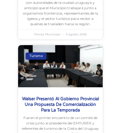
con autoridades de la ciudad uruguaya y
anticipó que el Municipio trabajará junto a
organismos fronterizos, representantes de la
Iglesia y el sector turístico para recibir a
quienes se trasladen hacia la región.
Prensa Municipal
5 agosto, 2026
Turismo
Walser Presentó Al Gobierno Provincial
Una Propuesta De Comercialización
Para La Temporada
Fue en el primer encuentro de un comité de
crisis junto al presidente del EMTURER y
referentes de turismo de la Costa del Uruguay