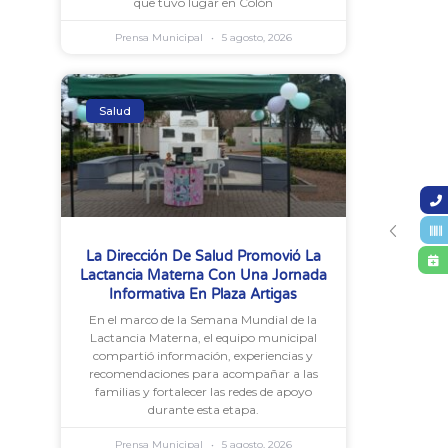
que tuvo lugar en Colón
Prensa Municipal
5 agosto, 2026
Salud
La Dirección De Salud Promovió La
Lactancia Materna Con Una Jornada
Informativa En Plaza Artigas
En el marco de la Semana Mundial de la
Lactancia Materna, el equipo municipal
compartió información, experiencias y
recomendaciones para acompañar a las
familias y fortalecer las redes de apoyo
durante esta etapa.
Prensa Municipal
5 agosto, 2026