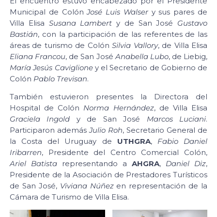
El encuentro estuvo encabezado por el Presidente
Municipal de Colón
José Luis Walser
y sus pares de
Villa Elisa
Susana Lambert
y de San José
Gustavo
Bastián
, con la participación de las referentes de las
áreas de turismo de Colón
Silvia Vallory
, de Villa Elisa
Eliana Francou
, de San José
Anabella Lubo
, de Liebig,
María Jesús Caviglione
y el Secretario de Gobierno de
Colón
Pablo Trevisan
.
También estuvieron presentes la Directora del
Hospital de Colón
Norma Hernández
, de Villa Elisa
Graciela Ingold
y de San José
Marcos Luciani
.
Participaron además
Julio Roh
, Secretario General de
la Costa del Uruguay de
UTHGRA
,
Fabio Daniel
Iribarren
, Presidente del Centro Comercial Colón,
Ariel Batista
representando a
AHGRA
,
Daniel Diz
,
Presidente de la Asociación de Prestadores Turísticos
de San José,
Viviana Núñez
en representación de la
Cámara de Turismo de Villa Elisa.