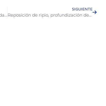
SIGUIENTE
El Biciturismo: una actividad que cada vez es más practicada en nuestra zona
Reposición de ripio, profundización de pluviales y repaso de calles de Colón