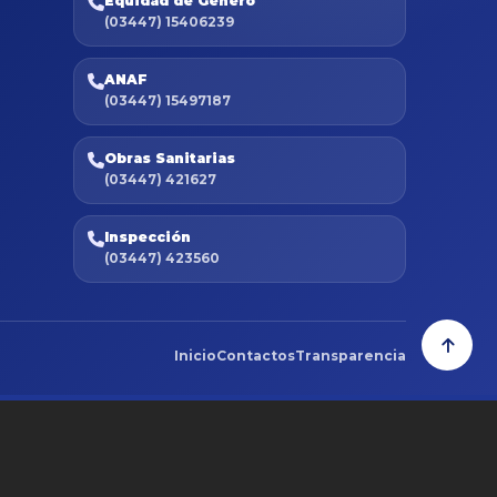
Equidad de Género
(03447) 15406239
ANAF
(03447) 15497187
Obras Sanitarias
(03447) 421627
Inspección
(03447) 423560
Inicio
Contactos
Transparencia