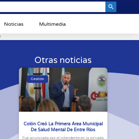
Search Button
Noticias
Multimedia
0
Otras noticias
Gestión
Colón Creó La Primera Área Municipal
De Salud Mental De Entre Ríos
Fue anunciada por el intendente en la jornada