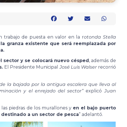
n trabajo de puesta en valor en la r
otonda Stella
 la granza existente que será reemplazada por
a.
l sector y se colocará nuevo césped
, además de
s.
El Presidente Municipal
José Luis Walser
recorrió
e la bajada por la antigua escalera que lleva al
minación y el enrejado del sector”
explicó
Juan
 las piedras de los murallones y
en el bajo puerto
á destinado a un sector de pesca
” adelantó.