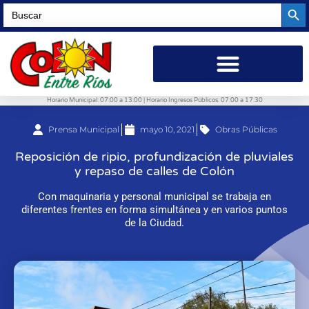
Searc
Search
for:
Horario Municipal: 07:00 a 13:00 | Horario Ingresos Públicos: 07:00 a 17:30
Prensa Municipal
mayo 10, 2021
Obras Públicas
Reposición de ripio, profundización de pluviales
y repaso de calles de Colón
Con maquinaria y personal municipal se trabaja en
diferentes frentes en forma simultánea y en varios puntos
de la Ciudad.