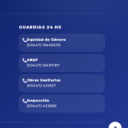
GUARDIAS 24 HS
Equidad de Género
(03447) 15406239
ANAF
(03447) 15497187
Obras Sanitarias
(03447) 421627
Inspección
(03447) 423560