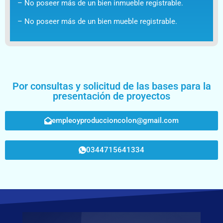
– No poseer más de un bien inmueble registrable.
– No poseer más de un bien mueble registrable.
Por consultas y solicitud de las bases para la
presentación de proyectos
empleoyproduccioncolon@gmail.com
0344715641334