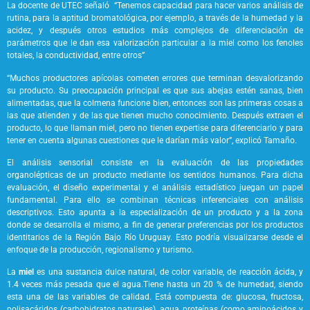
La docente de UTEC señaló “Tenemos capacidad para hacer varios análisis de
rutina, para la aptitud bromatológica, por ejemplo, a través de la humedad y la
acidez, y después otros estudios más complejos de diferenciación de
parámetros que le dan esa valorización particular a la miel como los fenoles
totales, la conductividad, entre otros”
“Muchos productores apícolas cometen errores que terminan desvalorizando
su producto. Su preocupación principal es que sus abejas estén sanas, bien
alimentadas, que la colmena funcione bien, entonces son las primeras cosas a
las que atienden y de las que tienen mucho conocimiento. Después extraen el
producto, lo que llaman miel, pero no tienen expertise para diferenciarlo y para
tener en cuenta algunas cuestiones que le darían más valor”, explicó Tamaño.
El análisis sensorial consiste en la evaluación de las propiedades
organolépticas de un producto mediante los sentidos humanos. Para dicha
evaluación, el diseño experimental y el análisis estadístico juegan un papel
fundamental. Para ello se combinan técnicas inferenciales con análisis
descriptivos. Esto apunta a la especialización de un producto y a la zona
donde se desarrolla el mismo, a fin de generar preferencias por los productos
identitarios de la Región Bajo Río Uruguay. Esto podría visualizarse desde el
enfoque de la producción, regionalismo y turismo.
La
miel
es una sustancia dulce natural, de color variable, de reacción ácida, y
1.4 veces más pesada que el agua.Tiene hasta un 20 % de humedad, siendo
esta una de las variables de calidad. Está compuesta de: glucosa, fructosa,
polisacáridos (carbohidratos naturales), agua, proteínas (como aminoácidos y