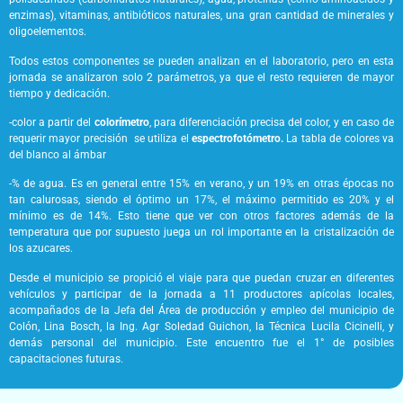
enzimas), vitaminas, antibióticos naturales, una gran cantidad de minerales y
oligoelementos.
Todos estos componentes se pueden analizan en el laboratorio, pero en esta
jornada se analizaron solo 2 parámetros, ya que el resto requieren de mayor
tiempo y dedicación.
-color a partir del
colorímetro
, para diferenciación precisa del color, y en caso de
requerir mayor precisión se utiliza el
espectrofotómetro.
La tabla de colores va
del blanco al ámbar
-% de agua. Es en general entre 15% en verano, y un 19% en otras épocas no
tan calurosas, siendo el óptimo un 17%, el máximo permitido es 20% y el
mínimo es de 14%. Esto tiene que ver con otros factores además de la
temperatura que por supuesto juega un rol importante en la cristalización de
los azucares.
Desde el municipio se propició el viaje para que puedan cruzar en diferentes
vehículos y participar de la jornada a 11 productores apícolas locales,
acompañados de la Jefa del Área de producción y empleo del municipio de
Colón, Lina Bosch, la Ing. Agr Soledad Guichon, la Técnica Lucila Cicinelli, y
demás personal del municipio. Este encuentro fue el 1° de posibles
capacitaciones futuras.