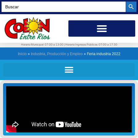
Searc
Search
for:
Horario Municipal: 07:00 a 13:00 | Horario Ingresos Públicos: 07:00 a 17:30
Inicio
»
Industria, Producción y Empleo
»
Feria industria 2022