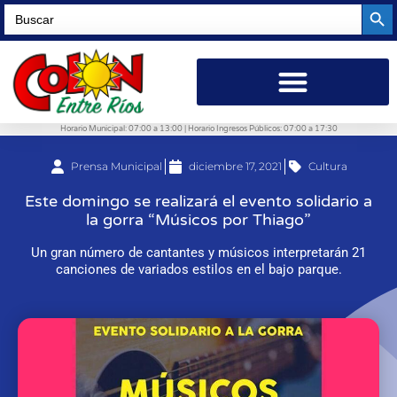
Searc
Search
for:
Horario Municipal: 07:00 a 13:00 | Horario Ingresos Públicos: 07:00 a 17:30
Prensa Municipal
diciembre 17, 2021
Cultura
Este domingo se realizará el evento solidario a
la gorra “Músicos por Thiago”
Un gran número de cantantes y músicos interpretarán 21
canciones de variados estilos en el bajo parque.