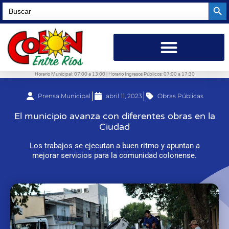
Searc
Search
for:
Horario Municipal: 07:00 a 13:00 | Horario Ingresos Públicos: 07:00 a 17:30
Prensa Municipal
abril 11, 2023
Obras Públicas
El municipio avanza con diferentes obras en la
Ciudad
Los trabajos se ejecutan a buen ritmo y apuntan a
mejorar servicios para la comunidad colonense.