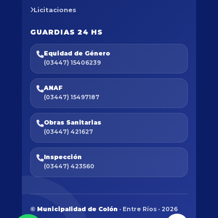
Licitaciones
GUARDIAS 24 HS
Equidad de Género
(03447) 15406239
ANAF
(03447) 15497187
Obras Sanitarias
(03447) 421627
Inspección
(03447) 423560
©
Municipalidad de Colón
· Entre Ríos · 2026