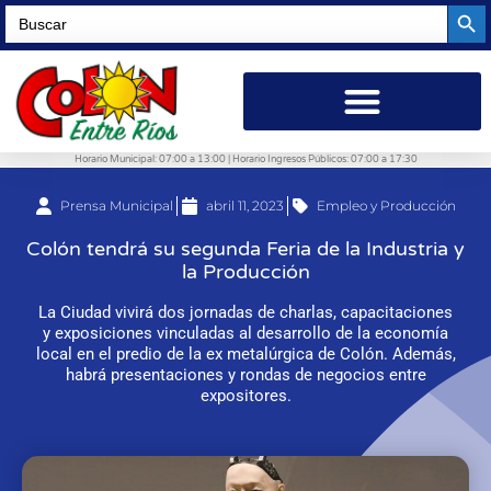
Searc
Search
for:
Horario Municipal: 07:00 a 13:00 | Horario Ingresos Públicos: 07:00 a 17:30
Prensa Municipal
abril 11, 2023
Empleo y Producción
Colón tendrá su segunda Feria de la Industria y
la Producción
La Ciudad vivirá dos jornadas de charlas, capacitaciones
y exposiciones vinculadas al desarrollo de la economía
local en el predio de la ex metalúrgica de Colón. Además,
habrá presentaciones y rondas de negocios entre
expositores.