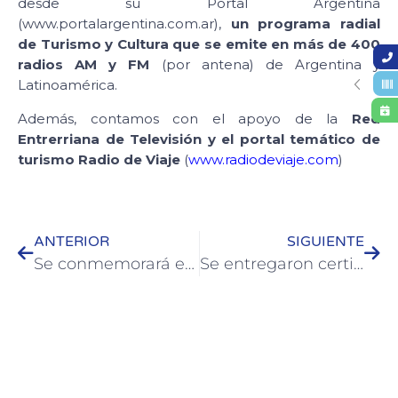
desde su Portal Argentina
(www.portalargentina.com.ar),
un programa radial
de Turismo y Cultura que se emite en más de 400
radios AM y FM
(por antena) de Argentina y
Latinoamérica.
Además, contamos con el apoyo de la
Red
Entrerriana de Televisión y el portal temático de
turismo Radio de Viaje
(
www.radiodeviaje.com
)
ANTERIOR
SIGUIENTE
Se conmemorará el natalicio del Soldado Araujo Penón frente a la vivienda donde naciò
Se entregaron certificados a trabajadores municipales que se capacitaron en seguridad vial y en archivo