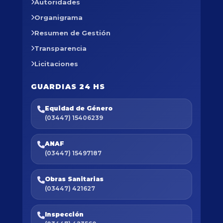
Autoridades
Organigrama
Resumen de Gestión
Transparencia
Licitaciones
GUARDIAS 24 HS
Equidad de Género
(03447) 15406239
ANAF
(03447) 15497187
Obras Sanitarias
(03447) 421627
Inspección