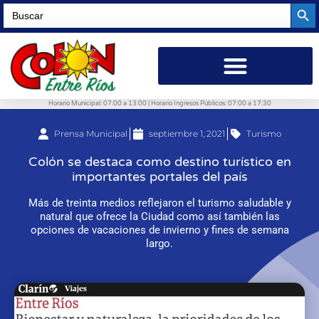
Searc
Search
for:
Horario Municipal: 07:00 a 13:00 | Horario Ingresos Públicos: 07:00 a 17:30
Prensa Municipal
septiembre 1, 2021
Turismo
Colón se destaca como destino turístico en
importantes portales del país
Más de treinta medios reflejaron el turismo saludable y
natural que ofrece la Ciudad como así también las
opciones de vacaciones de invierno y fines de semana
largo.