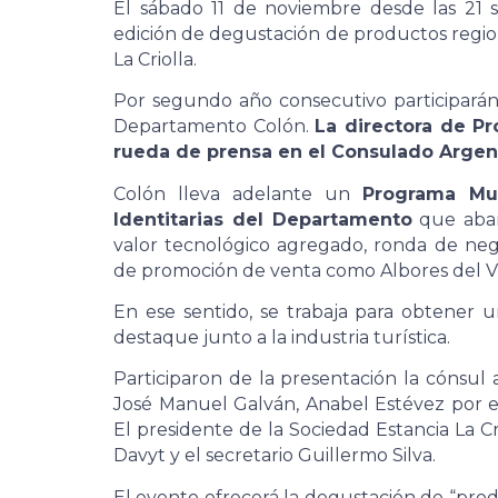
El sábado 11 de noviembre desde las 21
edición de degustación de productos regio
La Criolla.
Por segundo año consecutivo participarán
Departamento Colón.
La directora de Pr
rueda de prensa en el Consulado Arge
Colón lleva adelante un
Programa Mun
Identitarias del Departamento
que abar
valor tecnológico agregado, ronda de nego
de promoción de venta como Albores del Vi
En ese sentido, se trabaja para obtener 
destaque junto a la industria turística.
Participaron de la presentación la cónsul a
José Manuel Galván, Anabel Estévez por e
El presidente de la Sociedad Estancia La C
Davyt y el secretario Guillermo Silva.
El evento ofrecerá la degustación de “pro