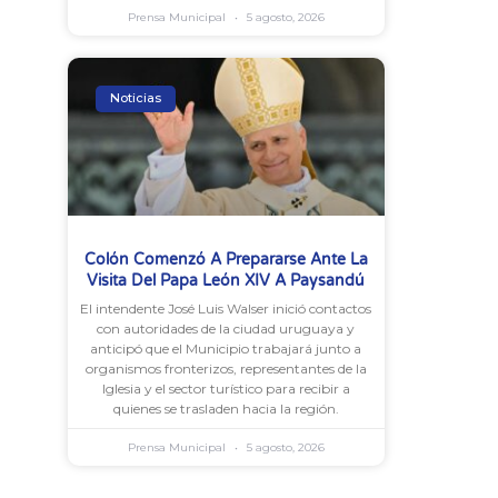
Prensa Municipal
5 agosto, 2026
Noticias
Colón Comenzó A Prepararse Ante La
Visita Del Papa León XIV A Paysandú
El intendente José Luis Walser inició contactos
con autoridades de la ciudad uruguaya y
anticipó que el Municipio trabajará junto a
organismos fronterizos, representantes de la
Iglesia y el sector turístico para recibir a
quienes se trasladen hacia la región.
Prensa Municipal
5 agosto, 2026