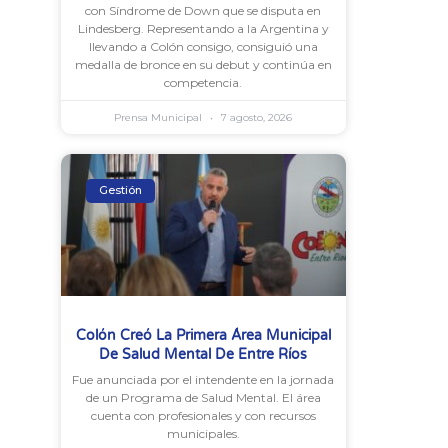
con Síndrome de Down que se disputa en
Lindesberg. Representando a la Argentina y
llevando a Colón consigo, consiguió una
medalla de bronce en su debut y continúa en
competencia.
Prensa Municipal
7 agosto, 2026
Gestión
Colón Creó La Primera Área Municipal
De Salud Mental De Entre Ríos
Fue anunciada por el intendente en la jornada
de un Programa de Salud Mental. El área
cuenta con profesionales y con recursos
municipales.