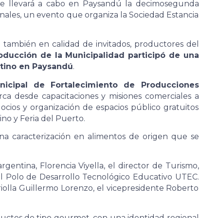
 se llevará a cabo en Paysandú la decimosegunda
nales, un evento que organiza la Sociedad Estancia
 también en calidad de invitados, productores del
oducción de la Municipalidad participó de una
ntino en Paysandú
.
icipal de Fortalecimiento de Producciones
ca desde capacitaciones y misiones comerciales a
cios y organización de espacios público gratuitos
no y Feria del Puerto.
una caracterización en alimentos de origen que se
rgentina, Florencia Viyella, el director de Turismo,
l Polo de Desarrollo Tecnológico Educativo UTEC.
riolla Guillermo Lorenzo, el vicepresidente Roberto
ductos de tipo gourmet, con una identidad regional