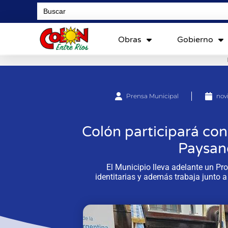
Search
for:
Obras
Gobierno
Prensa Municipal
nov
Colón participará co
Paysan
El Municipio lleva adelante un P
identitarias y además trabaja junto 