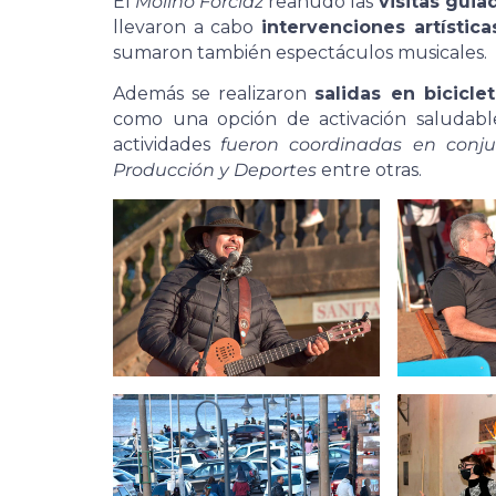
El
Molino Forclaz
reanudó las
visitas guia
llevaron a cabo
intervenciones artística
sumaron también espectáculos musicales.
Además se realizaron
salidas en bicicl
como una opción de activación saludab
actividades
fueron coordinadas en conju
Producción y Deportes
entre otras.