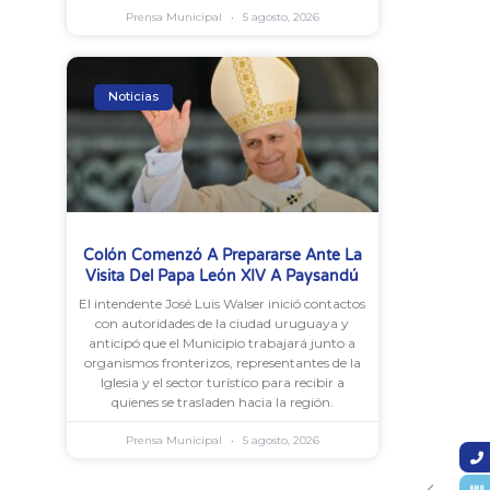
Prensa Municipal
5 agosto, 2026
Noticias
Colón Comenzó A Prepararse Ante La
Visita Del Papa León XIV A Paysandú
El intendente José Luis Walser inició contactos
con autoridades de la ciudad uruguaya y
anticipó que el Municipio trabajará junto a
organismos fronterizos, representantes de la
Iglesia y el sector turístico para recibir a
quienes se trasladen hacia la región.
Prensa Municipal
5 agosto, 2026