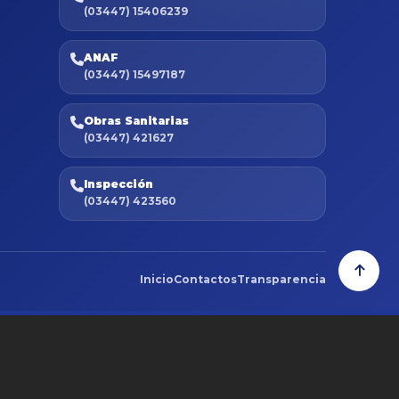
(03447) 15406239
ANAF
(03447) 15497187
Obras Sanitarias
(03447) 421627
Inspección
(03447) 423560
Inicio
Contactos
Transparencia