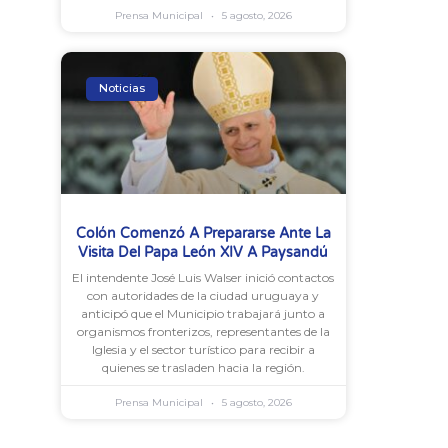
Prensa Municipal
5 agosto, 2026
Noticias
Colón Comenzó A Prepararse Ante La
Visita Del Papa León XIV A Paysandú
El intendente José Luis Walser inició contactos
con autoridades de la ciudad uruguaya y
anticipó que el Municipio trabajará junto a
organismos fronterizos, representantes de la
Iglesia y el sector turístico para recibir a
quienes se trasladen hacia la región.
Prensa Municipal
5 agosto, 2026