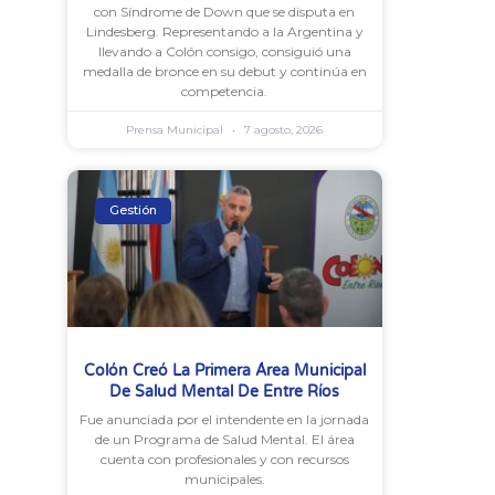
con Síndrome de Down que se disputa en
Lindesberg. Representando a la Argentina y
llevando a Colón consigo, consiguió una
medalla de bronce en su debut y continúa en
competencia.
Prensa Municipal
7 agosto, 2026
Gestión
Colón Creó La Primera Área Municipal
De Salud Mental De Entre Ríos
Fue anunciada por el intendente en la jornada
de un Programa de Salud Mental. El área
cuenta con profesionales y con recursos
municipales.