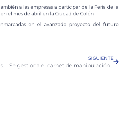
ambién a las empresas a participar de la Feria de la
en el mes de abril en la Ciudad de Colón.
enmarcadas en el avanzado proyecto del futuro
SIGUIENTE
Se instala mangrullo modular en un sector de juegos de la plaza Artigas
Se gestiona el carnet de manipulación para pescadores artesanales de Colón