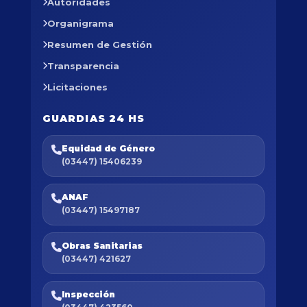
Autoridades
Organigrama
Resumen de Gestión
Transparencia
Licitaciones
GUARDIAS 24 HS
Equidad de Género
(03447) 15406239
ANAF
(03447) 15497187
Obras Sanitarias
(03447) 421627
Inspección