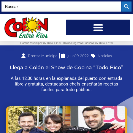
Searc
Search
for:
Horario Municipal: 07:00 a 13:00 | Horario Ingresos Públicos: 07:00 a 17:30
Prensa Municipal
julio 19, 2022
Noticias
Llega a Colón el Show de Cocina “Todo Rico”
A las 12,30 horas en la explanada del puerto con entrada
libre y gratuita, destacados chefs enseñarán recetas
fáciles para todo público.