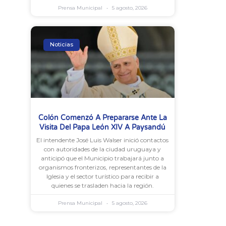
Prensa Municipal
5 agosto, 2026
Noticias
Colón Comenzó A Prepararse Ante La
Visita Del Papa León XIV A Paysandú
El intendente José Luis Walser inició contactos
con autoridades de la ciudad uruguaya y
anticipó que el Municipio trabajará junto a
organismos fronterizos, representantes de la
Iglesia y el sector turístico para recibir a
quienes se trasladen hacia la región.
Prensa Municipal
5 agosto, 2026