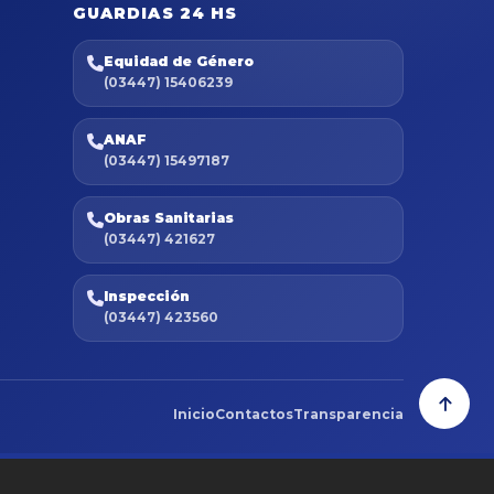
GUARDIAS 24 HS
Equidad de Género
(03447) 15406239
ANAF
(03447) 15497187
Obras Sanitarias
(03447) 421627
Inspección
(03447) 423560
Inicio
Contactos
Transparencia