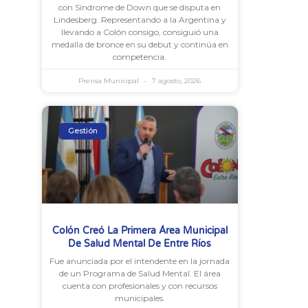
con Síndrome de Down que se disputa en
Lindesberg. Representando a la Argentina y
llevando a Colón consigo, consiguió una
medalla de bronce en su debut y continúa en
competencia.
Prensa Municipal
7 agosto, 2026
Gestión
Colón Creó La Primera Área Municipal
De Salud Mental De Entre Ríos
Fue anunciada por el intendente en la jornada
de un Programa de Salud Mental. El área
cuenta con profesionales y con recursos
municipales.