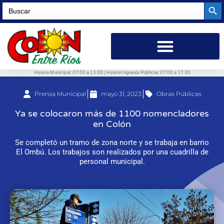
Searc
Search
for:
Horario Municipal: 07:00 a 13:00 | Horario Ingresos Públicos: 07:00 a 17:30
Prensa Municipal
mayo 31, 2023
Obras Públicas
Ya se colocaron más de 1100 nomencladores
en Colón
Se completó un tramo de zona norte y se trabaja en barrio
El Ombú. Los trabajos son realizados por una cuadrilla de
personal municipal.