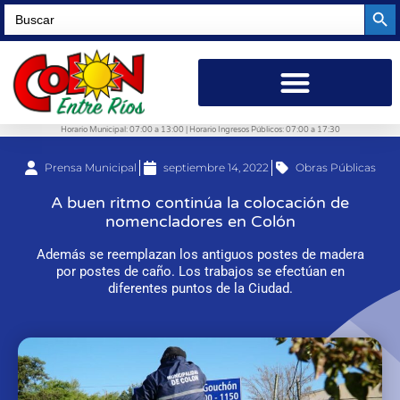
Searc
Search
for:
Horario Municipal: 07:00 a 13:00 | Horario Ingresos Públicos: 07:00 a 17:30
Prensa Municipal
septiembre 14, 2022
Obras Públicas
A buen ritmo continúa la colocación de
nomencladores en Colón
Además se reemplazan los antiguos postes de madera
por postes de caño. Los trabajos se efectúan en
diferentes puntos de la Ciudad.