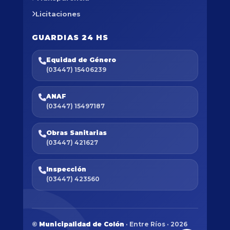
Licitaciones
GUARDIAS 24 HS
Equidad de Género
(03447) 15406239
ANAF
(03447) 15497187
Obras Sanitarias
(03447) 421627
Inspección
(03447) 423560
©
Municipalidad de Colón
· Entre Ríos · 2026