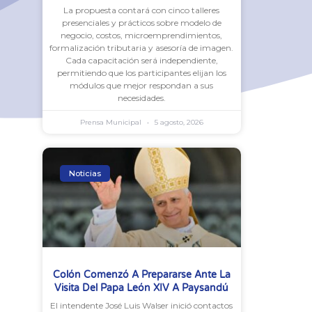
La propuesta contará con cinco talleres
presenciales y prácticos sobre modelo de
negocio, costos, microemprendimientos,
formalización tributaria y asesoría de imagen.
Cada capacitación será independiente,
permitiendo que los participantes elijan los
módulos que mejor respondan a sus
necesidades.
Prensa Municipal
5 agosto, 2026
Noticias
Colón Comenzó A Prepararse Ante La
Visita Del Papa León XIV A Paysandú
El intendente José Luis Walser inició contactos