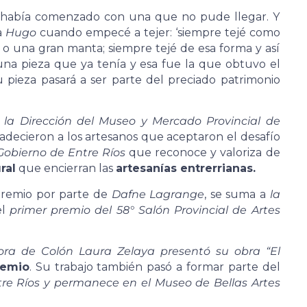
a y había comenzado con una que no pude llegar. Y
a
Hugo
cuando empecé a tejer: ‘siempre tejé como
a o una gran manta; siempre tejé de esa forma y así
í una pieza que ya tenía y esa fue la que obtuvo el
 pieza pasará a ser parte del preciado patrimonio
y la Dirección del Museo y Mercado Provincial de
radecieron a los artesanos que aceptaron el desafío
Gobierno de Entre Ríos
que reconoce y valoriza de
ral
que encierran las
artesanías entrerrianas.
premio por parte de
Dafne Lagrange
, se suma a
la
el
primer premio del 58° Salón Provincial de Artes
tora de Colón Laura Zelaya
presentó su obra “El
remio
. Su trabajo también pasó a formar parte del
ntre Ríos y permanece en el Museo de Bellas Artes