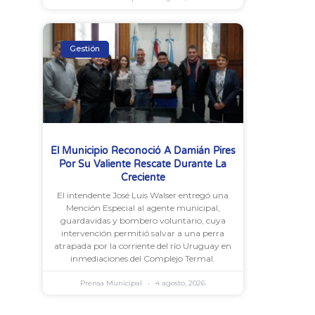
Gestión
El Municipio Reconoció A Damián Pires
Por Su Valiente Rescate Durante La
Creciente
El intendente José Luis Walser entregó una
Mención Especial al agente municipal,
guardavidas y bombero voluntario, cuya
intervención permitió salvar a una perra
atrapada por la corriente del río Uruguay en
inmediaciones del Complejo Termal.
Prensa Municipal
4 agosto, 2026