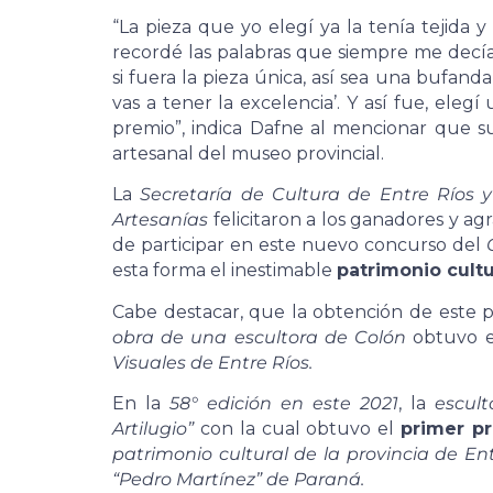
“La pieza que yo elegí ya la tenía tejid
recordé las palabras que siempre me decí
si fuera la pieza única, así sea una bufand
vas a tener la excelencia’. Y así fue, eleg
premio”, indica Dafne al mencionar que su
artesanal del museo provincial.
La
Secretaría de Cultura de Entre Ríos 
Artesanías
felicitaron a los ganadores y ag
de participar en este nuevo concurso del
esta forma el inestimable
patrimonio cultu
Cabe destacar, que la obtención de este 
obra de una escultora de Colón
obtuvo 
Visuales de Entre Ríos.
En la
58° edición en este 2021
, la
escul
Artilugio”
con la cual obtuvo el
primer p
patrimonio cultural de la provincia de E
“Pedro Martínez” de Paraná.