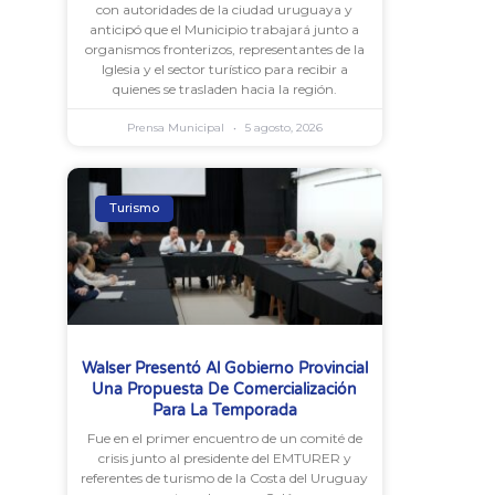
con autoridades de la ciudad uruguaya y
anticipó que el Municipio trabajará junto a
organismos fronterizos, representantes de la
Iglesia y el sector turístico para recibir a
quienes se trasladen hacia la región.
Prensa Municipal
5 agosto, 2026
Turismo
Walser Presentó Al Gobierno Provincial
Una Propuesta De Comercialización
Para La Temporada
Fue en el primer encuentro de un comité de
crisis junto al presidente del EMTURER y
referentes de turismo de la Costa del Uruguay