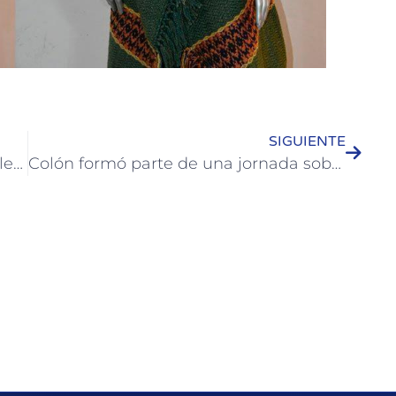
SIGUIENTE
Continúa el plan de enripiado de calles en Colón
Colón formó parte de una jornada sobre adaptación al cambio climático