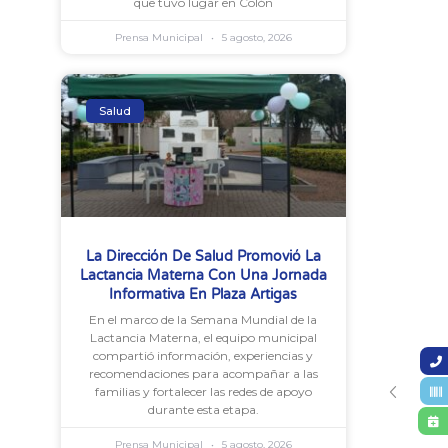
que tuvo lugar en Colón
Prensa Municipal
5 agosto, 2026
Salud
La Dirección De Salud Promovió La
Lactancia Materna Con Una Jornada
Informativa En Plaza Artigas
En el marco de la Semana Mundial de la
Lactancia Materna, el equipo municipal
compartió información, experiencias y
recomendaciones para acompañar a las
familias y fortalecer las redes de apoyo
durante esta etapa.
Prensa Municipal
5 agosto, 2026