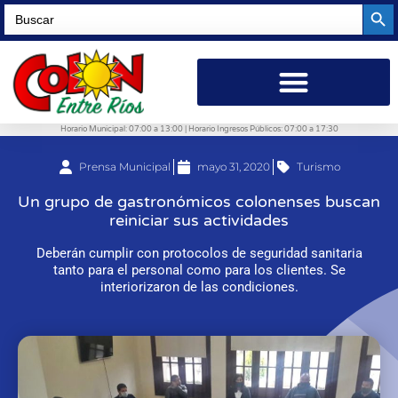
Searc
Search
for:
Horario Municipal: 07:00 a 13:00 | Horario Ingresos Públicos: 07:00 a 17:30
Prensa Municipal
mayo 31, 2020
Turismo
Un grupo de gastronómicos colonenses buscan
reiniciar sus actividades
Deberán cumplir con protocolos de seguridad sanitaria
tanto para el personal como para los clientes. Se
interiorizaron de las condiciones.