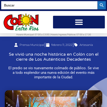
Searc
Search
for:
Horario Municipal: 07:00 a 13:00 | Horario Ingresos Públicos: 07:00 a 17:30
Prensa Municipal
febrero 11, 2022
Artesanía
Se vivió una noche histórica en Colón con el
cierre de Los Auténticos Decadentes
El predio se vio nuevamente colmado de público. Se vive
a todo esplendor una nueva edición del evento más
importante de la Ciudad.