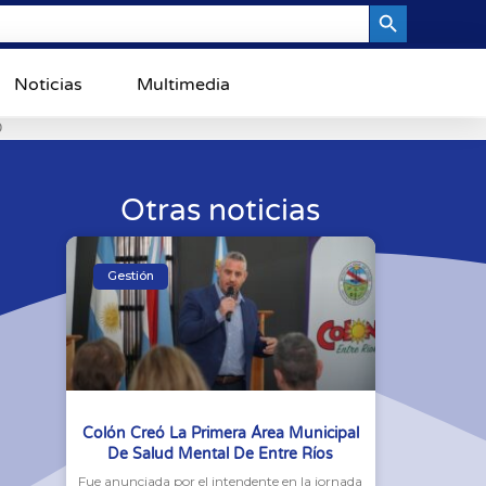
Search Button
Noticias
Multimedia
0
Otras noticias
Gestión
Colón Creó La Primera Área Municipal
De Salud Mental De Entre Ríos
Fue anunciada por el intendente en la jornada