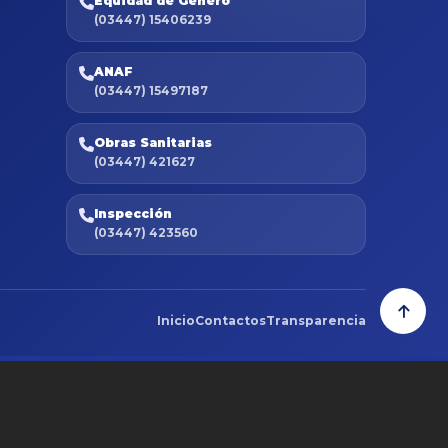
Equidad de Género
(03447) 15406239
ANAF
(03447) 15497187
Obras Sanitarias
(03447) 421627
Inspección
(03447) 423560
Inicio
Contactos
Transparencia