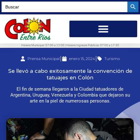
Searc
Search
for:
Horario Municipal: 07:00 a 13:00 | Horario Ingresos Públicos: 07:00 a 17:30
Prensa Municipal
enero 15, 2024
Turismo
Se llevó a cabo exitosamente la convención de
tatuajes en Colón
El fin de semana llegaron a la Ciudad tatuadores de
Argentina, Uruguay, Venezuela y Colombia que dejaron su
arte en la piel de numerosas personas.