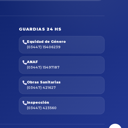
GUARDIAS 24 HS
Equidad de Género
(03447) 15406239
ANAF
(03447) 15497187
Obras Sanitarias
(03447) 421627
Inspección
(03447) 423560