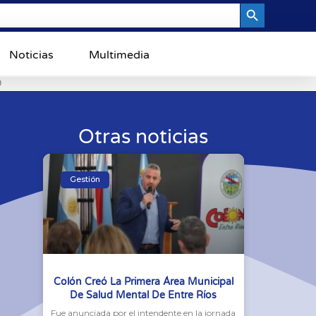
Search Button
Noticias
Multimedia
0
Otras noticias
Gestión
Colón Creó La Primera Área Municipal
De Salud Mental De Entre Ríos
Fue anunciada por el intendente en la jornada