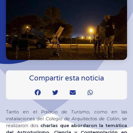
Compartir esta noticia
Tanto en el
Palacio de Turismo
, como en las
instalaciones del
Colegio de Arquitectos de Colón
, se
realizaron dos
charlas que abordaron la temática
del Astroturismo, Ciencia y Contemplación en