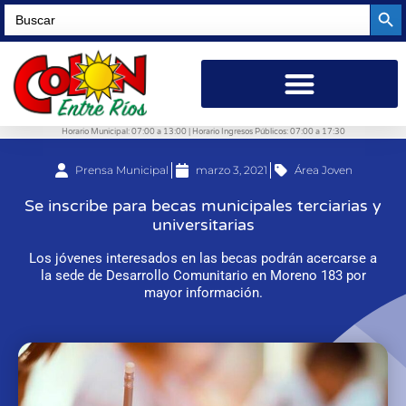
Searc
Search
for:
Horario Municipal: 07:00 a 13:00 | Horario Ingresos Públicos: 07:00 a 17:30
Prensa Municipal
marzo 3, 2021
Área Joven
Se inscribe para becas municipales terciarias y
universitarias
Los jóvenes interesados en las becas podrán acercarse a
la sede de Desarrollo Comunitario en Moreno 183 por
mayor información.