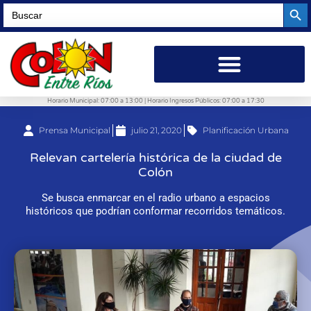
Searc
Search
for:
Horario Municipal: 07:00 a 13:00 | Horario Ingresos Públicos: 07:00 a 17:30
Prensa Municipal
julio 21, 2020
Planificación Urbana
Relevan cartelería histórica de la ciudad de
Colón
Se busca enmarcar en el radio urbano a espacios
históricos que podrían conformar recorridos temáticos.