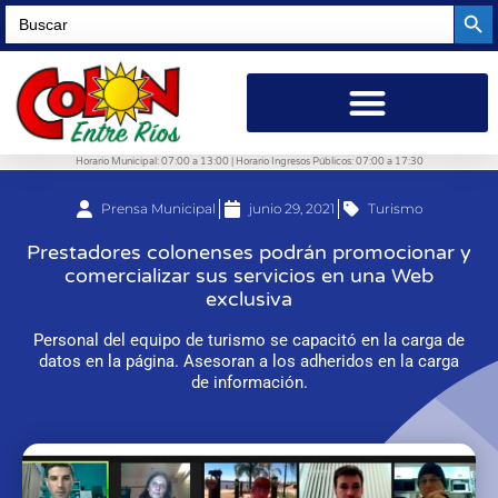
Searc
Search
for:
Horario Municipal: 07:00 a 13:00 | Horario Ingresos Públicos: 07:00 a 17:30
Prensa Municipal
junio 29, 2021
Turismo
Prestadores colonenses podrán promocionar y
comercializar sus servicios en una Web
exclusiva
Personal del equipo de turismo se capacitó en la carga de
datos en la página. Asesoran a los adheridos en la carga
de información.