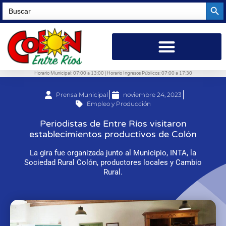
Searc
Search
for:
Horario Municipal: 07:00 a 13:00 | Horario Ingresos Públicos: 07:00 a 17:30
Prensa Municipal
noviembre 24, 2023
Empleo y Producción
Periodistas de Entre Ríos visitaron
establecimientos productivos de Colón
La gira fue organizada junto al Municipio, INTA, la
Sociedad Rural Colón, productores locales y Cambio
Rural.