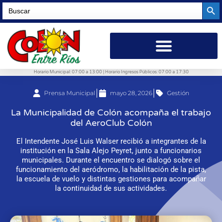
Searc
Search
for:
Horario Municipal: 07:00 a 13:00 | Horario Ingresos Públicos: 07:00 a 17:30
Prensa Municipal
mayo 28, 2026
Gestión
La Municipalidad de Colón acompaña el trabajo
del AeroClub Colón
El Intendente José Luis Walser recibió a integrantes de la
institución en la Sala Alejo Peyret, junto a funcionarios
municipales. Durante el encuentro se dialogó sobre el
funcionamiento del aeródromo, la habilitación de la pista,
la escuela de vuelo y distintas gestiones para acompañar
la continuidad de sus actividades.