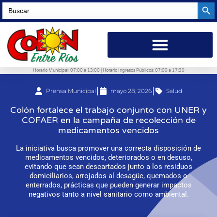
Searc
Search
for:
Horario Municipal: 07:00 a 13:00 | Horario Ingresos Públicos: 07:00 a 17:30
Prensa Municipal
mayo 28, 2026
Salud
Colón fortalece el trabajo conjunto con UNER y
COFAER en la campaña de recolección de
medicamentos vencidos
La iniciativa busca promover una correcta disposición de
medicamentos vencidos, deteriorados o en desuso,
evitando que sean descartados junto a los residuos
domiciliarios, arrojados al desagüe, quemados o
enterrados, prácticas que pueden generar impactos
negativos tanto a nivel sanitario como ambiental.