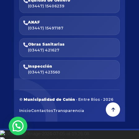
Equidad de Género
(03447) 15406239
ANAF
(03447) 15497187
Obras Sanitarias
(03447) 421627
Inspección
(03447) 423560
©
Municipalidad de Colón
· Entre Ríos · 2026
Inicio
Contactos
Transparencia