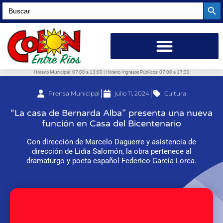
Searc
Search
for:
Horario Municipal: 07:00 a 13:00 | Horario Ingresos Públicos: 07:00 a 17:30
Prensa Municipal
julio 11, 2024
Cultura
“La casa de Bernarda Alba” presenta una nueva
función en Casa del Bicentenario
Con dirección de Marcelo Daguerre y asistencia de
dirección de Lidia Salomón, la obra pertenece al
dramaturgo y poeta español Federico García Lorca.