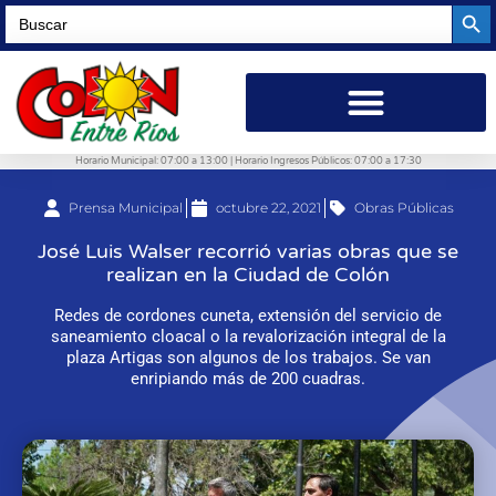
Searc
Search
for:
Horario Municipal: 07:00 a 13:00 | Horario Ingresos Públicos: 07:00 a 17:30
Prensa Municipal
octubre 22, 2021
Obras Públicas
José Luis Walser recorrió varias obras que se
realizan en la Ciudad de Colón
Redes de cordones cuneta, extensión del servicio de
saneamiento cloacal o la revalorización integral de la
plaza Artigas son algunos de los trabajos. Se van
enripiando más de 200 cuadras.