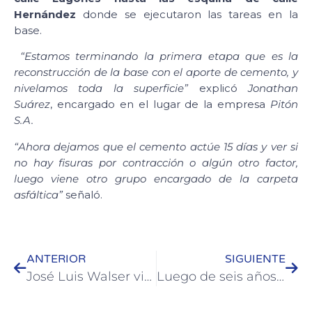
Hernández
donde se ejecutaron las tareas en la
base.
“Estamos terminando la primera etapa que es la
reconstrucción de la base con el aporte de cemento, y
nivelamos toda la superficie”
explicó
Jonathan
Suárez
, encargado en el lugar de la empresa
Pitón
S.A.
“Ahora dejamos que el cemento actúe 15 días y ver si
no hay fisuras por contracción o algún otro factor,
luego viene otro grupo encargado de la carpeta
asfáltica”
señaló.
ANTERIOR
SIGUIENTE
José Luis Walser visitó el CIC para saludar a las vacunadoras en su día
Luego de seis años de espera fue destrabada la situación de vecinos colonenses propietarios de terrenos